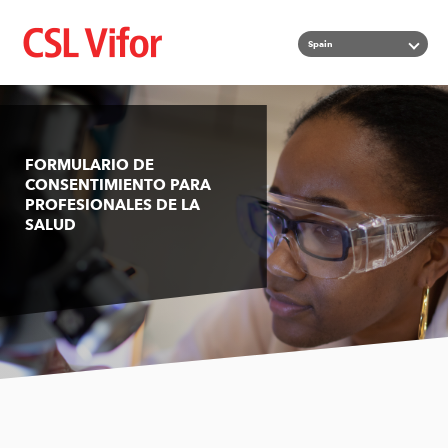
Pasar
Lista ad
Spain
al
contenido
principal
FORMULARIO DE
CONSENTIMIENTO PARA
PROFESIONALES DE LA
SALUD